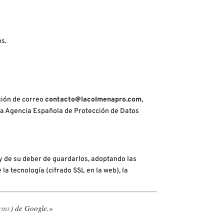
os.
ción de correo
contacto@lacolmenapro.com
,
la Agencia Española de Protección de Datos
y de su deber de guardarlos, adoptando las
la tecnología (cifrado SSL en la web), la
erms
) de Google.»