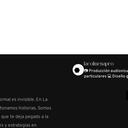
lacolmenapro
📷 Producción audiovis
particulares
💻 Diseño g
ormal es invisible. En La
etonamos historias. Somos
o que te deja pegado a la
s y estrategias en