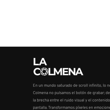
En un mundo saturado de scroll infinito, lo n
Colmena no pulsamos el botón de grabar; d
la brecha entre el ruido visual y el contenid
pantalla. Transformamos píxeles en emocione