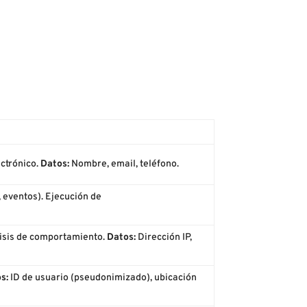
ectrónico.
Datos:
Nombre, email, teléfono.
, eventos). Ejecución de
lisis de comportamiento.
Datos:
Dirección IP,
s:
ID de usuario (pseudonimizado), ubicación