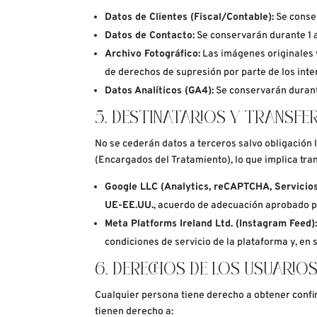
Datos de Clientes (Fiscal/Contable):
Se conse
Datos de Contacto:
Se conservarán durante 1 a
Archivo Fotográfico:
Las imágenes originales y
de derechos de supresión por parte de los int
Datos Analíticos (GA4):
Se conservarán durant
5. DESTINATARIOS Y TRANSFE
No se cederán datos a terceros salvo obligación 
(Encargados del Tratamiento), lo que implica tra
Google LLC (Analytics, reCAPTCHA, Servicios
UE-EE.UU.
, acuerdo de adecuación aprobado po
Meta Platforms Ireland Ltd. (Instagram Feed)
condiciones de servicio de la plataforma y, en 
6. DERECHOS DE LOS USUARIO
Cualquier persona tiene derecho a obtener confi
tienen derecho a: