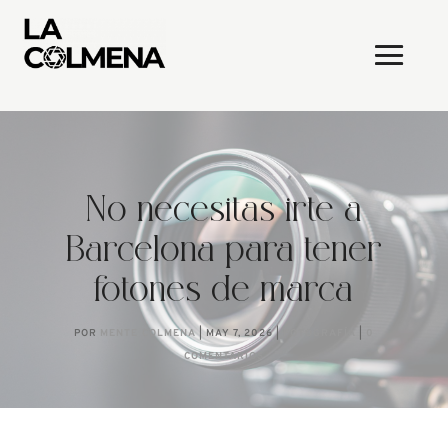
No necesitas irte a
Barcelona para tener
fotones de marca
POR
MENTE COLMENA
|
MAY 7, 2026
|
FOTOGRAFÍA
|
0
COMENTARIOS